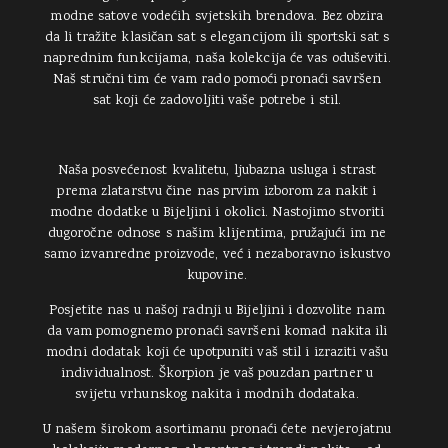
modne satove vodećih svjetskih brendova. Bez obzira
da li tražite klasičan sat s elegancijom ili sportski sat s
naprednim funkcijama, naša kolekcija će vas oduševiti.
Naš stručni tim će vam rado pomoći pronaći savršen
sat koji će zadovoljiti vaše potrebe i stil.
Naša posvećenost kvalitetu, ljubazna usluga i strast
prema zlatarstvu čine nas prvim izborom za nakit i
modne dodatke u Bijeljini i okolici. Nastojimo stvoriti
dugoročne odnose s našim klijentima, pružajući im ne
samo izvanredne proizvode, već i nezaboravno iskustvo
kupovine.
Posjetite nas u našoj radnji u Bijeljini i dozvolite nam
da vam pomognemo pronaći savršeni komad nakita ili
modni dodatak koji će upotpuniti vaš stil i izraziti vašu
individualnost. Škorpion je vaš pouzdan partner u
svijetu vrhunskog nakita i modnih dodataka.
U našem širokom asortimanu pronaći ćete nevjerojatnu