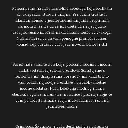
Ponosni smo na našu raznoliku kolekciju koja obuhvata
širok spektar stilova i dizajna. Bez obzira tražite li
klasičan komad s jednostavnim linijama i suptilnim
šarmom ili želite da se istaknete uz nevjerojatno
detaljno ručno izrađeni nakit, imamo nešto za svakoga.
Naši zlatari su tu da vam pomognu pronaći savršen
komad koji odražava vašu jedinstvenu ličnost i stil.
Pored naše vlastite kolekcije, ponosno nudimo i modni
nakit vodećih svjetskih brendova. Surađujemo s
renomiranim dizajnerima i brendovima kako bismo
vam pružili najnovije trendove i visokokvalitetne
modne dodatke. Naša kolekcija modnog nakita
obuhvata ogrlice, narukvice, naušnice i prstenje koje će
vam pomoći da izrazite svoju individualnost i stil na
jedinstven način.
Osim toga, Škorpion je vaša destinacija za vrhunske