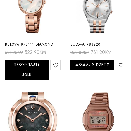
BULOVA 97S111 DIAMOND
BULOVA 98B220
522.90
KM
781.20
KM
581.00
KM
868.00
KM
ПРОЧИТАЈТЕ
ДОДАЈ У КОРПУ
ЈОШ