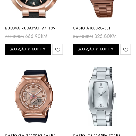
BULOVA RUBAIYAT 97P139
CASIO A1000RG-5EF
666.90
KM
325.80
KM
741.00
KM
362.00
KM
ДОДАЈ У КОРПУ
ДОДАЈ У КОРПУ
CASIO GM-S2100PG-1A4ER
CASIO LTP-1165PA-7C2EF