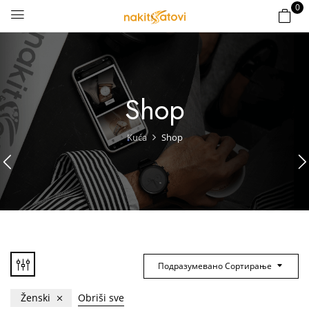
0
Shop
Kuća
Shop
Подразумевано Сортирање
Ženski
Obriši sve