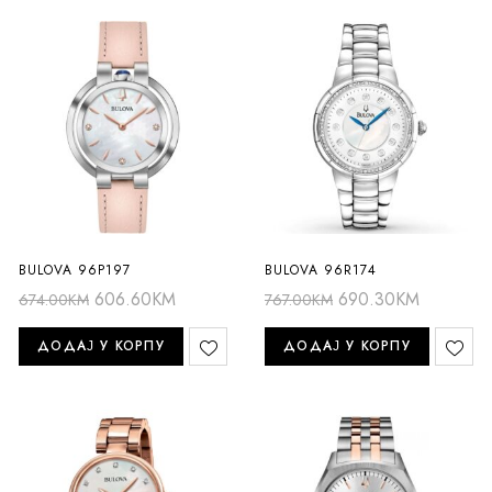
BULOVA 96P197
BULOVA 96R174
606.60
KM
690.30
KM
674.00
KM
767.00
KM
ДОДАЈ У КОРПУ
ДОДАЈ У КОРПУ