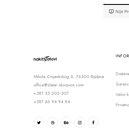
Nije P
INFOR
Dostava
Miloša Crnjankskog 6, 76300 Bijeljina
Garancij
office@zlatar-skorpion.com
+387 55 202-307
Uslovi k
+387 66 94 94 94
Privatno