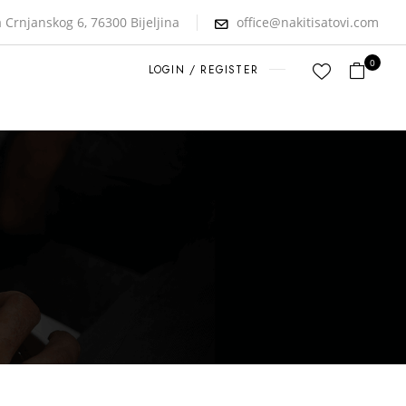
 Crnjanskog 6, 76300 Bijeljina
office@nakitisatovi.com
0
LOGIN / REGISTER