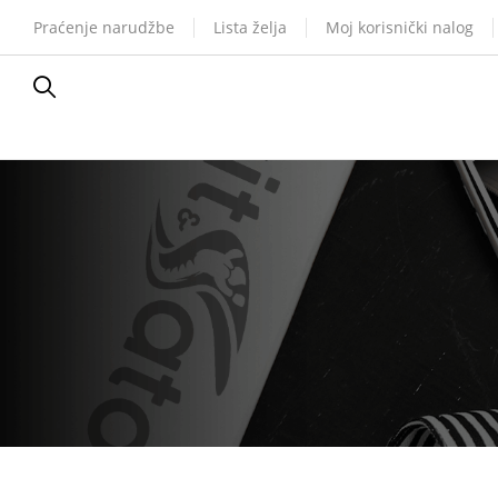
Praćenje narudžbe
Lista želja
Moj korisnički nalog