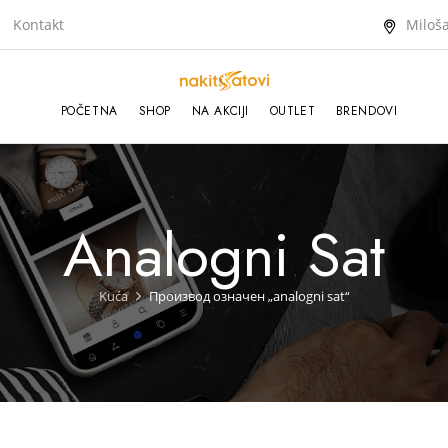
Kontakt
Miloša
POČETNA
SHOP
NA AKCIJI
OUTLET
BRENDOVI
Analogni Sat
Kuća
Производ oзначен „analogni sat“