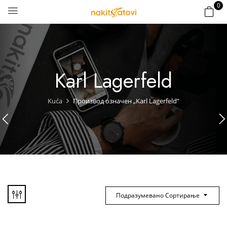
0
Karl Lagerfeld
Kuća
Производ oзначен „Karl Lagerfeld“
Подразумевано Сортирање