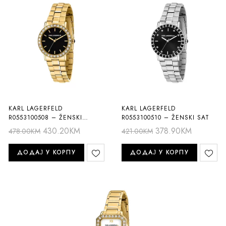
KARL LAGERFELD
KARL LAGERFELD
R0553100508 – ŽENSKI
R0553100510 – ŽENSKI SAT
RUČNI SAT
430.20
KM
378.90
KM
478.00
KM
421.00
KM
ДОДАЈ У КОРПУ
ДОДАЈ У КОРПУ