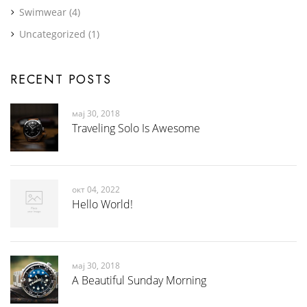
Swimwear
(4)
Uncategorized
(1)
RECENT POSTS
мај 30, 2018
Traveling Solo Is Awesome
окт 04, 2022
Hello World!
мај 30, 2018
A Beautiful Sunday Morning