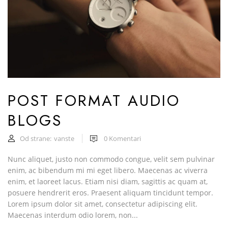
POST FORMAT AUDIO
BLOGS
Od strane:
vanste
0
Komentari
Nunc aliquet, justo non commodo congue, velit sem pulvinar
enim, ac bibendum mi mi eget libero. Maecenas ac viverra
enim, et laoreet lacus. Etiam nisi diam, sagittis ac quam at,
posuere hendrerit eros. Praesent aliquam tincidunt tempor.
Lorem ipsum dolor sit amet, consectetur adipiscing elit.
Maecenas interdum odio lorem, non...