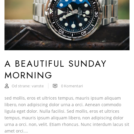
A BEAUTIFUL SUNDAY
MORNING
Od strane:
vanste
0
Komentari
sed mollis, eros et ultrices tempus, mauris ipsum aliquam
libero, non adipiscing dolor urna a orci. Aenean commodo
ligula eget dolor. Nulla facilisi. Sed mollis, eros et ultrices
tempus, mauris ipsum aliquam libero, non adipiscing dolor
urna a orci. non, velit. Etiam rhoncus. Nunc interdum lacus sit
amet orci....