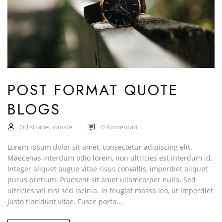
POST FORMAT QUOTE
BLOGS
Od strane:
vanste
0
Komentari
Lorem ipsum dolor sit amet, consectetur adipiscing elit.
Maecenas interdum odio lorem, non ultricies est interdum id.
Integer aliquet augue vitae risus convallis, imperdiet aliquet
purus pretium. Praesent sit amet ullamcorper nulla. Sed
ultricies vel nisl sed lacinia. In feugiat massa leo, ut imperdiet
justo tincidunt vitae. Fusce porta...