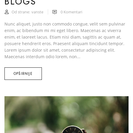
BLOGS
Od strane:
vanste
0
Komentari
Nunc aliquet, justo non commodo congue, velit sem pulvinar
enim, ac bibendum mi mi eget libero. Maecenas ac viverra
enim, et laoreet lacus. Etiam nisi diam, sagittis ac quam at,
posuere hendrerit eros. Praesent aliquam tincidunt tempor.
Lorem ipsum dolor sit amet, consectetur adipiscing elit.
Maecenas interdum odio lorem, non...
OPŠIRNIJE