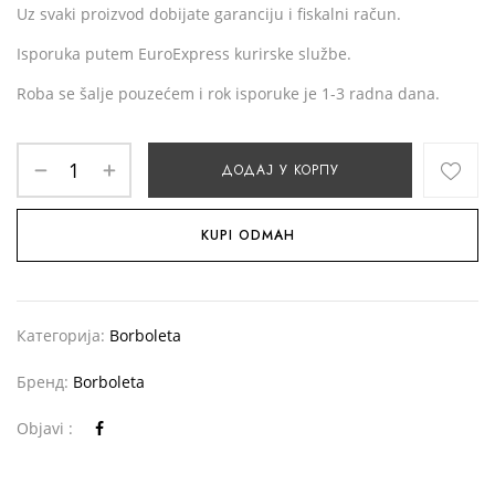
Uz svaki proizvod dobijate garanciju i fiskalni račun.
Isporuka putem EuroExpress kurirske službe.
Roba se šalje pouzećem i rok isporuke je 1-3 radna dana.
ДОДАЈ У КОРПУ
KUPI ODMAH
Категорија:
Borboleta
Бренд:
Borboleta
Objavi :