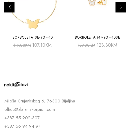
BORBOLETA SE-YGP-10
BORBOLETA MP-YGP-10SE
107.10
KM
123.30
KM
119.00
KM
137.00
KM
Miloša Crnjankskog 6, 76300 Bijeljina
office@zlatar-skorpion.com
+387 55 202-307
+387 66 94 94 94