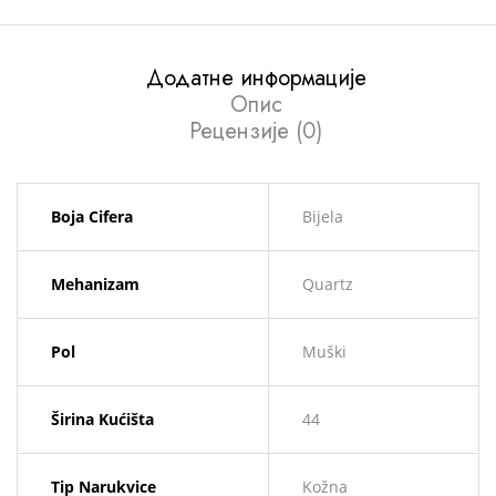
Додатне информације
Опис
Рецензије (0)
Boja Cifera
Bijela
Mehanizam
Quartz
Pol
Muški
Širina Kućišta
44
Tip Narukvice
Kožna