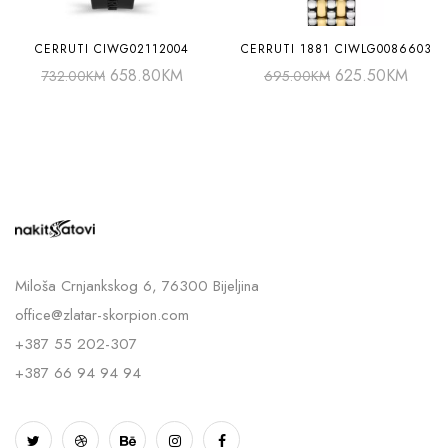
CERRUTI CIWG02112004
CERRUTI 1881 CIWLG0086603
658.80
KM
625.50
KM
732.00
KM
695.00
KM
Miloša Crnjankskog 6, 76300 Bijeljina
office@zlatar-skorpion.com
+387 55 202-307
+387 66 94 94 94