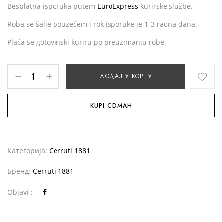
Besplatna isporuka putem
EuroExpress
kurirske službe.
Roba se šalje pouzećem i rok isporuke je 1-3 radna dana.
Plaća se gotovinski kuriru po preuzimanju robe.
ДОДАЈ У КОРПУ
KUPI ODMAH
Категорија:
Cerruti 1881
Бренд:
Cerruti 1881
Objavi :