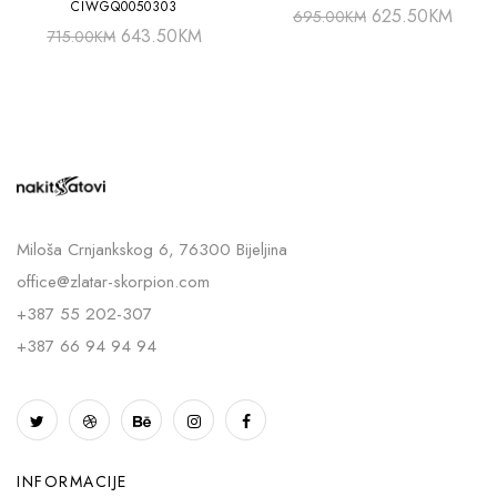
CIWGQ0050303
625.50
KM
695.00
KM
643.50
KM
715.00
KM
Miloša Crnjankskog 6, 76300 Bijeljina
office@zlatar-skorpion.com
+387 55 202-307
+387 66 94 94 94
INFORMACIJE