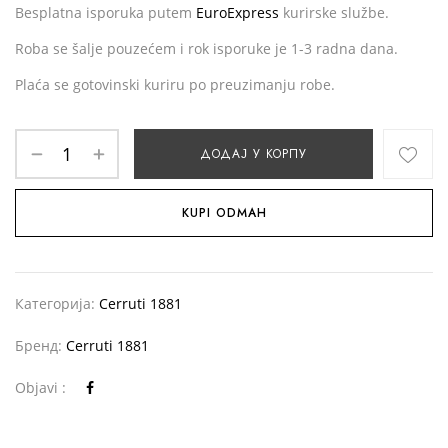
Besplatna isporuka putem
EuroExpress
kurirske službe.
Roba se šalje pouzećem i rok isporuke je 1-3 radna dana.
Plaća se gotovinski kuriru po preuzimanju robe.
ДОДАЈ У КОРПУ
KUPI ODMAH
Категорија:
Cerruti 1881
Бренд:
Cerruti 1881
Objavi :