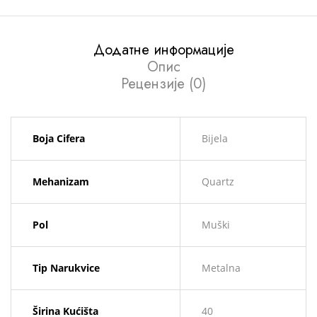
Додатне информације
Опис
Рецензије (0)
Boja Cifera
Bijela
Mehanizam
Quartz
Pol
Muški
Tip Narukvice
Metalna
Širina Kućišta
40