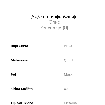
Додатне информације
Опис
Рецензије (0)
Boja Cifera
Plava
Mehanizam
Quartz
Pol
Muški
Širina Kućišta
40
Tip Narukvice
Metalna