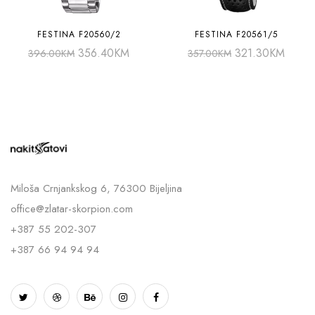
FESTINA F20560/2
FESTINA F20561/5
356.40
KM
321.30
KM
396.00
KM
357.00
KM
Miloša Crnjankskog 6, 76300 Bijeljina
office@zlatar-skorpion.com
+387 55 202-307
+387 66 94 94 94