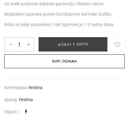
Uz svaki proizvod dobijate garanciju i fiskalni račun.
Besplatna isporuka putem EuroExpress kurirske službe.
Roba se šalje pouzećem i rok isporuke je 1-3 radna dana.
ДОДАЈ У КОРПУ
KUPI ODMAH
Категорија:
Festina
Бренд:
Festina
Objavi :