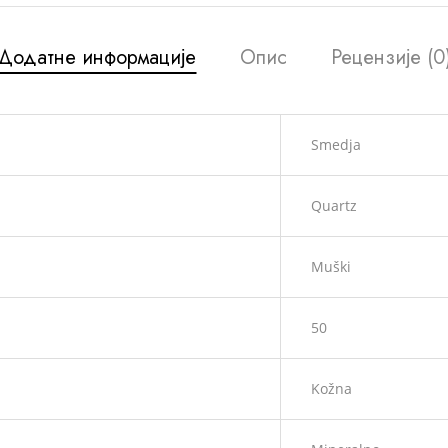
Додатне информације
Опис
Рецензије (0
Smedja
Quartz
Muški
50
Kožna