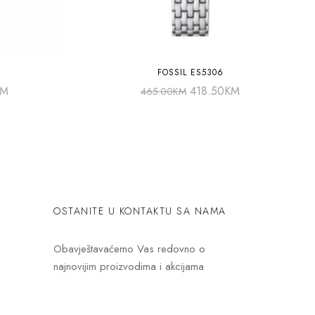
FOSSIL ES5306
KM
418.50
KM
465.00
KM
OSTANITE U KONTAKTU SA NAMA
Obavještavaćemo Vas redovno o
najnovijim proizvodima i akcijama