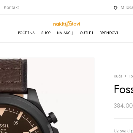
Kontakt
Miloša
POČETNA
SHOP
NA AKCIJI
OUTLET
BRENDOVI
Kuća
Fo
Fos
384.00
Uz svaki p