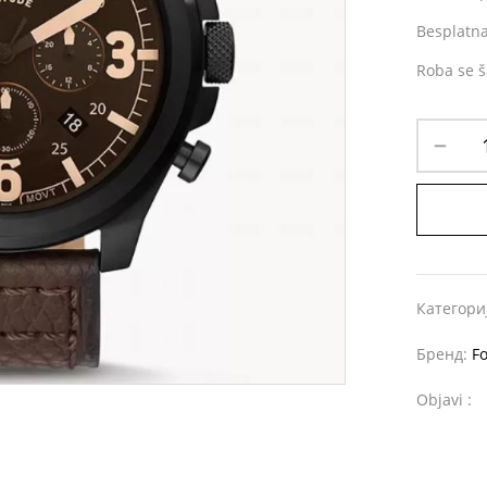
Besplatna
Roba se š
Категори
Бренд:
Fo
Objavi :