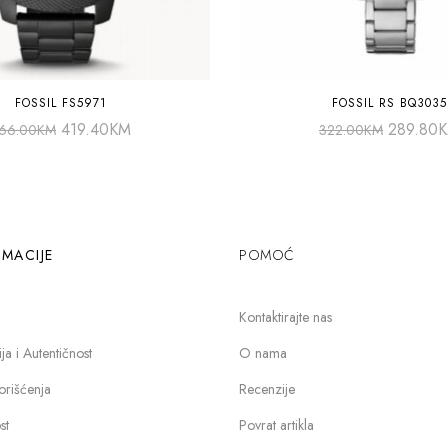
FOSSIL FS5971
FOSSIL RS BQ3035
419.40
KM
289.80
66.00
KM
322.00
KM
MACIJE
POMOĆ
Kontaktirajte nas
a i Autentičnost
O nama
orišćenja
Recenzije
st
Povrat artikla