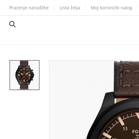
Praćenje narudžbe
Lista želja
Moj korisnički nalog