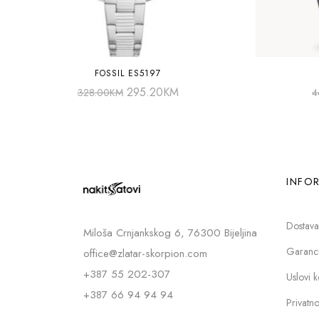
FOSSIL ES5197
295.20
KM
328.00
KM
4
INFOR
Dostava
Miloša Crnjankskog 6, 76300 Bijeljina
Garancij
office@zlatar-skorpion.com
+387 55 202-307
Uslovi k
+387 66 94 94 94
Privatno