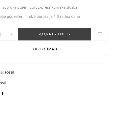
 isporuka putem EuroExpress kurirske službe.
alje pouzećem i rok isporuke je 1-3 radna dana
ДОДАЈ У КОРПУ
KUPI ODMAH
ја:
Fossil
ssil