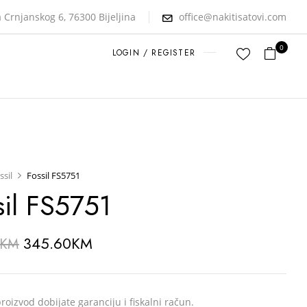
 Crnjanskog 6, 76300 Bijeljina
office@nakitisatovi.com
0
LOGIN / REGISTER
ssil
Fossil FS5751
sil FS5751
345.60
KM
KM
roizvod dobijate garanciju i fiskalni račun.