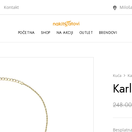
Kontakt
Miloša
POČETNA
SHOP
NA AKCIJI
OUTLET
BRENDOVI
Kuća
Ka
Kar
248.00
Besplatn