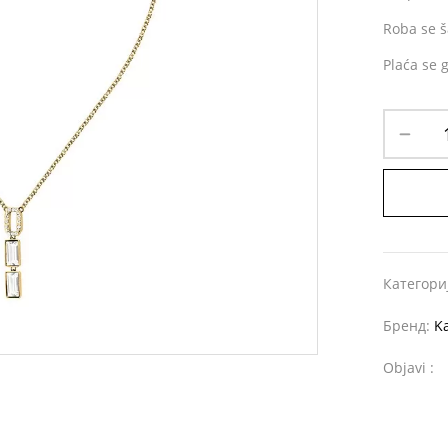
Roba se š
Plaća se 
Категори
Бренд:
Ka
Objavi :