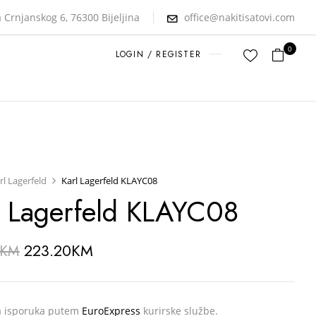
 Crnjanskog 6, 76300 Bijeljina
office@nakitisatovi.com
0
LOGIN / REGISTER
rl Lagerfeld
Karl Lagerfeld KLAYC08
l Lagerfeld KLAYC08
223.20
KM
KM
a isporuka putem
EuroExpress
kurirske službe.