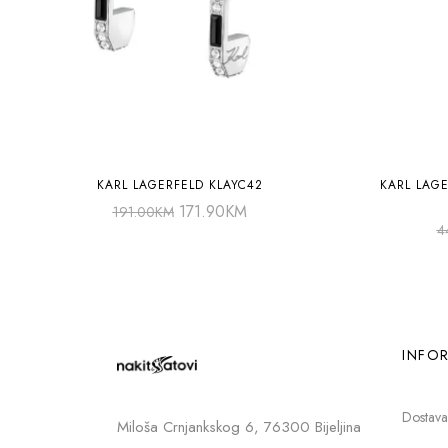
KARL LAGERFELD KLAYC42
KARL LAGE
171.90
KM
191.00
KM
4
INFOR
Dostava
Miloša Crnjankskog 6, 76300 Bijeljina