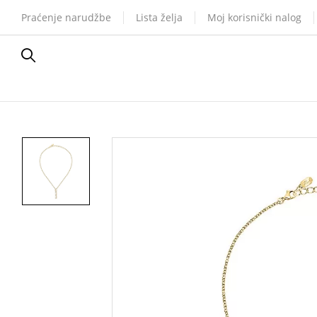
Praćenje narudžbe
Lista želja
Moj korisnički nalog