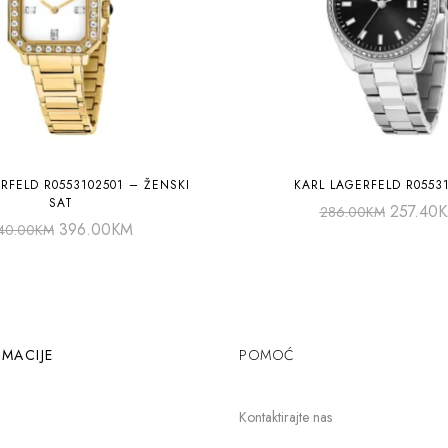
RFELD R0553102501 – ŽENSKI
KARL LAGERFELD R0553
SAT
257.40
286.00
KM
396.00
KM
40.00
KM
MACIJE
POMOĆ
Kontaktirajte nas