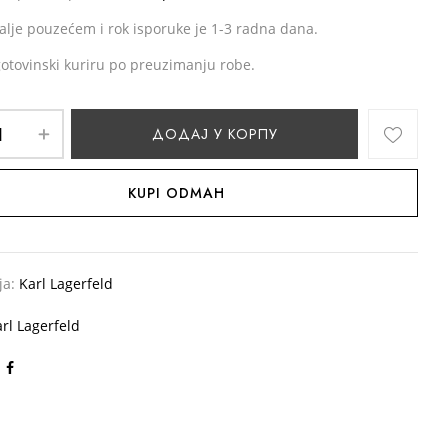
alje pouzećem i rok isporuke je 1-3 radna dana.
gotovinski kuriru po preuzimanju robe.
ДОДАЈ У КОРПУ
KUPI ODMAH
ја:
Karl Lagerfeld
rl Lagerfeld