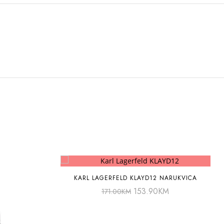
KARL LAGERFELD KLAYD12 NARUKVICA
153.90
KM
171.00
KM