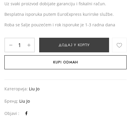
Uz svaki proizvod dobijate garanciju i fiskalni račun.
Besplatna isporuka putem EuroExpress kurirske službe.
Roba se šalje pouzećem i rok isporuke je 1-3 radna dana
ДОДАЈ У КОРПУ
KUPI ODMAH
Категорија:
Liu Jo
Бренд:
Liu Jo
Objavi :