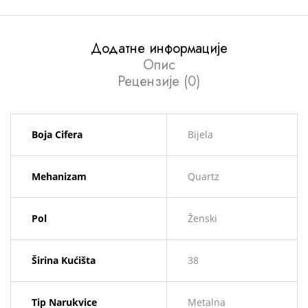
Додатне информације
Опис
Рецензије (0)
Boja Cifera
Bijela
Mehanizam
Quartz
Pol
Ženski
Širina Kućišta
38
Tip Narukvice
Metalna