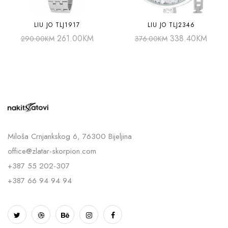
LIU JO TLJ1917
LIU JO TLJ2346
261.00
KM
338.40
KM
290.00
KM
376.00
KM
Miloša Crnjankskog 6, 76300 Bijeljina
office@zlatar-skorpion.com
+387 55 202-307
+387 66 94 94 94