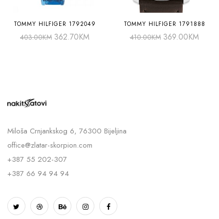
TOMMY HILFIGER 1792049
TOMMY HILFIGER 1791888
362.70
KM
369.00
KM
403.00
KM
410.00
KM
Miloša Crnjankskog 6, 76300 Bijeljina
office@zlatar-skorpion.com
+387 55 202-307
+387 66 94 94 94