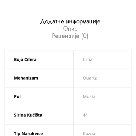
Додатне информације
Опис
Рецензије (0)
Boja Cifera
Crna
Mehanizam
Quartz
Pol
Muški
Širina Kućišta
44
Tip Narukvice
Kožna