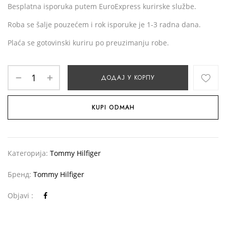
Besplatna isporuka putem EuroExpress kurirske službe.
Roba se šalje pouzećem i rok isporuke je 1-3 radna dana.
Plaća se gotovinski kuriru po preuzimanju robe.
ДОДАЈ У КОРПУ
KUPI ODMAH
Категорија:
Tommy Hilfiger
Бренд:
Tommy Hilfiger
Objavi :