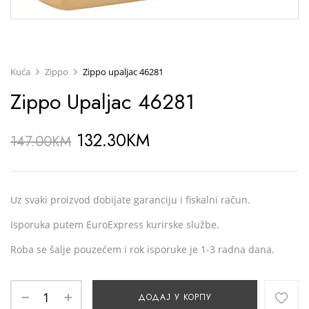
Kuća
Zippo
Zippo upaljac 46281
Zippo Upaljac 46281
132.30
KM
147.00
KM
Uz svaki proizvod dobijate garanciju i fiskalni račun.
Isporuka putem EuroExpress kurirske službe.
Roba se šalje pouzećem i rok isporuke je 1-3 radna dana.
ДОДАЈ У КОРПУ