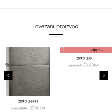
Povezani proizvodi
ZIPPO 250
73.80
KM
82.00
KM
ZIPPO 24485
127.80
KM
142.00
KM