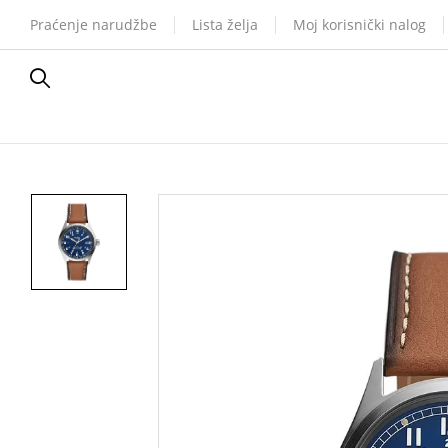
Praćenje narudžbe
Lista želja
Moj korisnički nalog