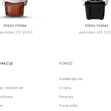
FOSSIL FS5304
FOSSIL FS6044
257.40
KM
418.50
86.00
KM
465.00
KM
MACIJE
POMOĆ
Kontaktirajte nas
a i Autentičnost
O nama
orišćenja
Recenzije
st
Povrat artikla