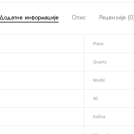
Додатне информације
Опис
Рецензије (0
Plava
Quartz
Muški
40
Kožna