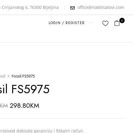
 Crnjanskog 6, 76300 Bijeljina
office@nakitisatovi.com
0
LOGIN / REGISTER
ssil
Fossil FS5975
sil FS5975
298.80
KM
KM
roizvod dobijate garanciju i fiskalni račun.