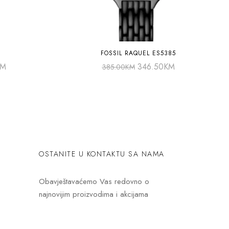
FOSSIL RAQUEL ES5385
KM
346.50
KM
385.00
KM
OSTANITE U KONTAKTU SA NAMA
Obavještavaćemo Vas redovno o
najnovijim proizvodima i akcijama