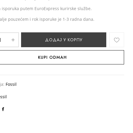
 isporuka putem EuroExpress kurirske službe.
alje pouzećem i rok isporuke je 1-3 radna dana.
ДОДАЈ У КОРПУ
KUPI ODMAH
ја:
Fossil
ssil