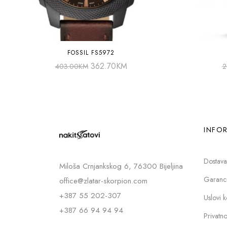
FOSSIL FS5972
362.70
KM
403.00
KM
2
INFOR
Dostava
Miloša Crnjankskog 6, 76300 Bijeljina
Garancij
office@zlatar-skorpion.com
+387 55 202-307
Uslovi k
+387 66 94 94 94
Privatno