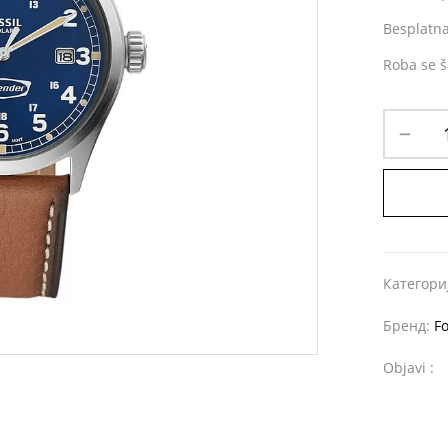
Besplatna
Roba se š
Категори
Бренд:
Fo
Objavi :