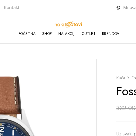
Kontakt
Miloša
POČETNA
SHOP
NA AKCIJI
OUTLET
BRENDOVI
Kuća
Fo
Fos
332.00
Uz svaki p