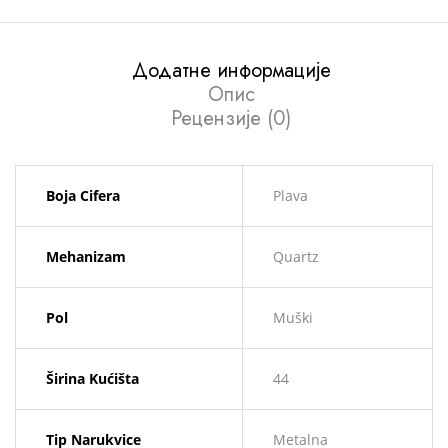
Додатне информације
Опис
Рецензије (0)
Boja Cifera
Plava
Mehanizam
Quartz
Pol
Muški
Širina Kućišta
44
Tip Narukvice
Metalna