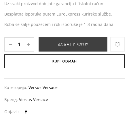
Uz svaki proizvod dobijate garanciju i fiskalni račun.
Besplatna isporuka putem EuroExpress kurirske službe.
Roba se šalje pouzećem i rok isporuke je 1-3 radna dana
ДОДАЈ У КОРПУ
KUPI ODMAH
Категорија:
Versus Versace
Бренд:
Versus Versace
Objavi :