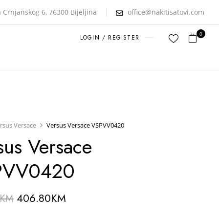
 Crnjanskog 6, 76300 Bijeljina
office@nakitisatovi.com
0
LOGIN / REGISTER
rsus Versace
Versus Versace VSPVV0420
sus Versace
PVV0420
406.80
KM
KM