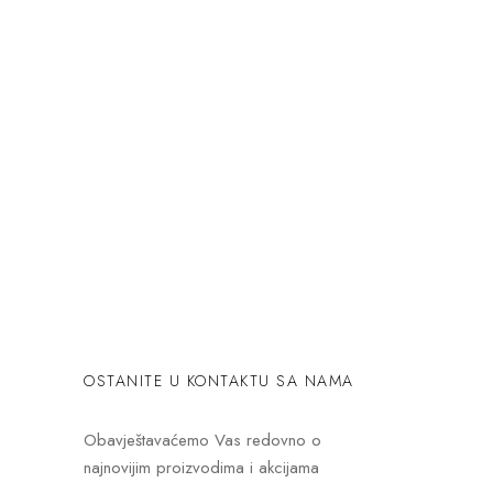
OSTANITE U KONTAKTU SA NAMA
Obavještavaćemo Vas redovno o
najnovijim proizvodima i akcijama