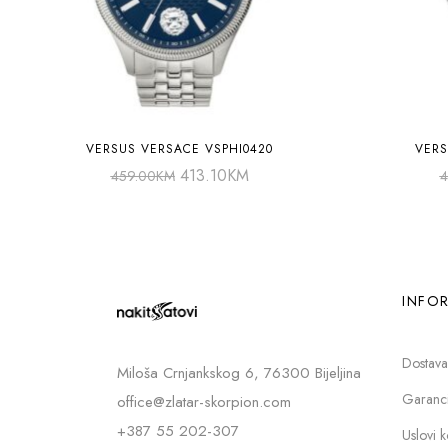
VERSUS VERSACE VSPHI0420
VERS
413.10
KM
459.00
KM
4
INFOR
Dostava
Miloša Crnjankskog 6, 76300 Bijeljina
Garancij
office@zlatar-skorpion.com
+387 55 202-307
Uslovi k