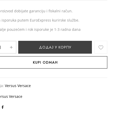
roizvod dobijate garanciju i fiskalni račun.
 isporuka putem EuroExpress kurirske službe.
alje pouzećem i rok isporuke je 1-3 radna dana
ДОДАЈ У КОРПУ
KUPI ODMAH
ја:
Versus Versace
ersus Versace