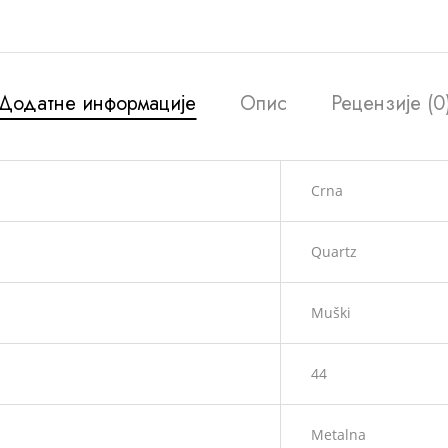
Додатне информације
Опис
Рецензије (0
Crna
Quartz
Muški
44
Metalna