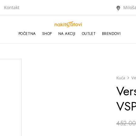
Kontakt
Miloša
POČETNA
SHOP
NA AKCIJI
OUTLET
BRENDOVI
Kuća
Ve
Ver
VS
452.00