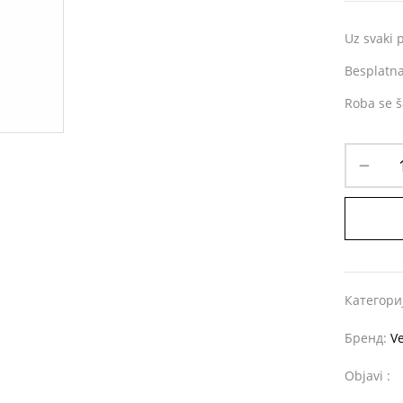
Uz svaki p
Besplatna
Roba se š
Категори
Бренд:
V
Objavi :