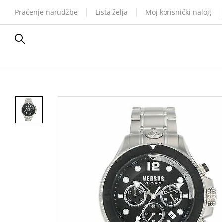
Praćenje narudžbe
Lista želja
Moj korisnički nalog