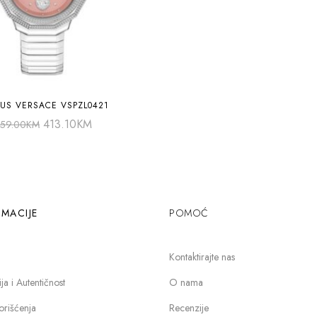
US VERSACE VSPZL0421
413.10
KM
59.00
KM
MACIJE
POMOĆ
Kontaktirajte nas
a i Autentičnost
O nama
orišćenja
Recenzije